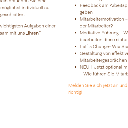
sein brauchen Sie eine
Feedback am Arbeitspla
öglichst individuell auf
geben
geschnitten.
Mitarbeitermotivation – 
 wichtigsten Aufgaben einer
der Mitarbeiter?
„ihren“
Mediative Führung – Wi
nsam mit uns
bearbeiten diese sicher
Let´s Change- Wie Sie 
Gestaltung von effekti
Mitarbeitergesprächen
NEU ! Jetzt optional m
– Wie führen Sie Mitar
Melden Sie sich jetzt an un
richtig!