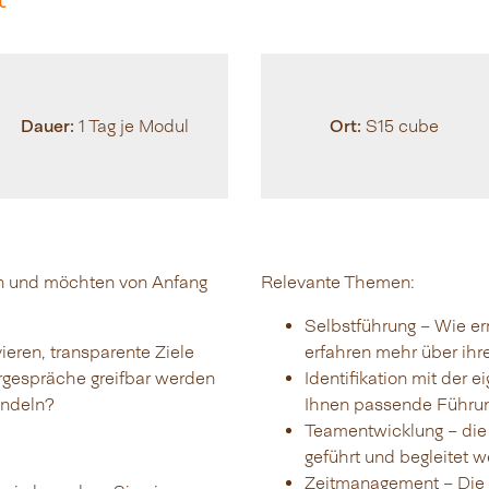
Dauer:
Ort:
1 Tag je Modul
S15 cube
on und möchten von Anfang
Relevante Themen:
Selbstführung – Wie err
ieren, transparente Ziele
erfahren mehr über ihr
rgespräche greifbar werden
Identifikation mit der 
andeln?
Ihnen passende Führun
Teamentwicklung – die
geführt und begleitet 
Zeitmanagement – Die 5 