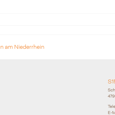
en am Niederrhein
S1
Sch
47
Tel
E-M