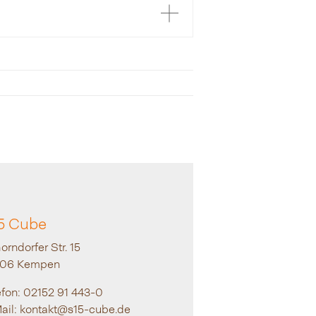
5 Cube
orndorfer Str. 15
906 Kempen
efon: 02152 91 443-0
ail: kontakt@s15-cube.de