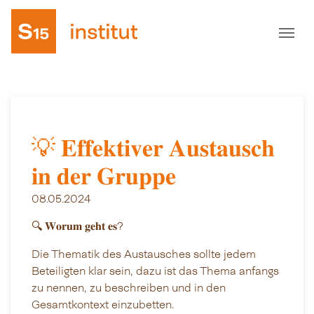
💡 𝐄𝐟𝐟𝐞𝐤𝐭𝐢𝐯𝐞𝐫 𝐀𝐮𝐬𝐭𝐚𝐮𝐬𝐜𝐡
𝐢𝐧 𝐝𝐞𝐫 𝐆𝐫𝐮𝐩𝐩𝐞
08.05.2024
🔍 𝐖𝐨𝐫𝐮𝐦 𝐠𝐞𝐡𝐭 𝐞𝐬?
Die Thematik des Austausches sollte jedem
Beteiligten klar sein, dazu ist das Thema anfangs
zu nennen, zu beschreiben und in den
Gesamtkontext einzubetten.