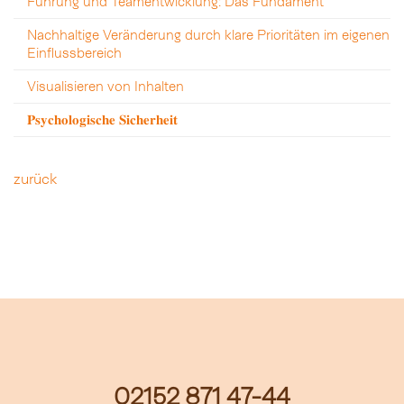
Führung und Teamentwicklung: Das Fundament
Nachhaltige Veränderung durch klare Prioritäten im eigenen
Einflussbereich
Visualisieren von Inhalten
𝐏𝐬𝐲𝐜𝐡𝐨𝐥𝐨𝐠𝐢𝐬𝐜𝐡𝐞 𝐒𝐢𝐜𝐡𝐞𝐫𝐡𝐞𝐢𝐭
zurück
02152 871 47-44