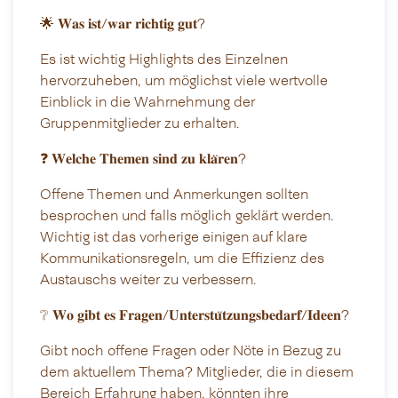
🌟 𝐖𝐚𝐬 𝐢𝐬𝐭/𝐰𝐚𝐫 𝐫𝐢𝐜𝐡𝐭𝐢𝐠 𝐠𝐮𝐭?
Es ist wichtig Highlights des Einzelnen
hervorzuheben, um möglichst viele wertvolle
Einblick in die Wahrnehmung der
Gruppenmitglieder zu erhalten.
❓ 𝐖𝐞𝐥𝐜𝐡𝐞 𝐓𝐡𝐞𝐦𝐞𝐧 𝐬𝐢𝐧𝐝 𝐳𝐮 𝐤𝐥𝐚̈𝐫𝐞𝐧?
Offene Themen und Anmerkungen sollten
besprochen und falls möglich geklärt werden.
Wichtig ist das vorherige einigen auf klare
Kommunikationsregeln, um die Effizienz des
Austauschs weiter zu verbessern.
❔ 𝐖𝐨 𝐠𝐢𝐛𝐭 𝐞𝐬 𝐅𝐫𝐚𝐠𝐞𝐧/𝐔𝐧𝐭𝐞𝐫𝐬𝐭𝐮̈𝐭𝐳𝐮𝐧𝐠𝐬𝐛𝐞𝐝𝐚𝐫𝐟/𝐈𝐝𝐞𝐞𝐧?
Gibt noch offene Fragen oder Nöte in Bezug zu
dem aktuellem Thema? Mitglieder, die in diesem
Bereich Erfahrung haben, könnten ihre